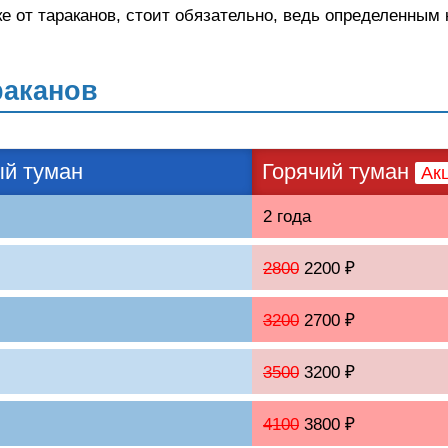
ке от тараканов, стоит обязательно, ведь определенным
раканов
й туман
Горячий туман
Ак
2 года
2800
2200 ₽
3200
2700 ₽
3500
3200 ₽
4100
3800 ₽