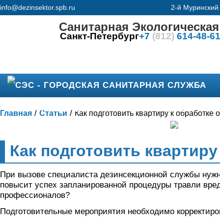
info@dezinsektor.spb.ru
2-й Муринский 
Санитарная Экологическая
Санкт-Петербург
+7
(812)
614-48-6
УСЛУГИ И ЦЕНЫ
КОНТАКТЫ СЭС
/
/
Главная
Статьи
Как подготовить квартиру к обработке 
Как подготовить квартиру
При вызове специалиста дезинсекционной службы нужно
повысит успех запланированной процедуры травли вреди
профессионалов?
Подготовительные мероприятия необходимо корректиров