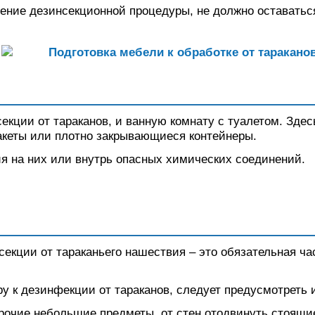
едение дезинсекционной процедуры, не должно оставать
нсекции от тараканов, и ванную комнату с туалетом. Зд
акеты или плотно закрывающиеся контейнеры.
я на них или внутрь опасных химических соединений.
секции от тараканьего нашествия – это обязательная ч
ру к дезинфекции от тараканов, следует предусмотреть 
прочие небольшие предметы, от стен отодвинуть стоящ