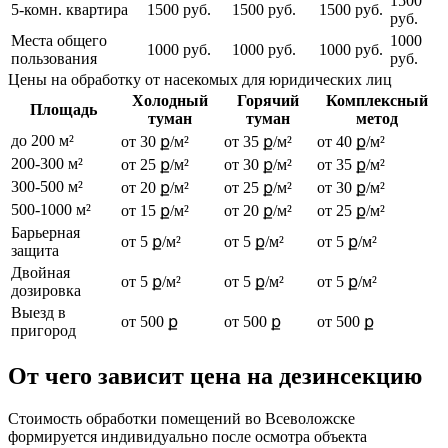
1500
5-комн. квартира
1500 руб.
1500 руб.
1500 руб.
руб.
Места общего
1000
1000 руб.
1000 руб.
1000 руб.
пользования
руб.
Цены на обработку от насекомых для юридических лиц
Холодный
Горячий
Комплексный
Площадь
туман
туман
метод
до 200 м²
от 30 ք/м²
от 35 ք/м²
от 40 ք/м²
200-300 м²
от 25 ք/м²
от 30 ք/м²
от 35 ք/м²
300-500 м²
от 20 ք/м²
от 25 ք/м²
от 30 ք/м²
500-1000 м²
от 15 ք/м²
от 20 ք/м²
от 25 ք/м²
Барьерная
от 5 ք/м²
от 5 ք/м²
от 5 ք/м²
защита
Двойная
от 5 ք/м²
от 5 ք/м²
от 5 ք/м²
дозировка
Выезд в
от 500 ք
от 500 ք
от 500 ք
пригород
От чего зависит цена на дезинсекцию
Стоимость обработки помещений во Всеволожске
формируется индивидуально после осмотра объекта