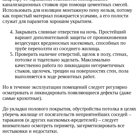
канализационных стояков при помощи цементных смесей.
Использовать для изоляции монтажную пену нельзя, потому
как пористый материал пожирается усачами, а его полости
служат для паразитов хорошим укрытием.
Закрывать сливные отверстия на ночь. Простейший
вариант дополнительной защиты от проникновения
вездесущих вредоносных насекомых, способных по
трубе переползти из соседнего жилища.
Проверить наличие отверстий, щелок в полу, стенах,
потолке и тщательно заделать. Максимально
качественно работа по ликвидации негерметичных
стыков, щелочек, трещин на поверхностях стен, пола
выполняется в ходе ремонтных работ.
Но в течение эксплуатации помещений следует регулярно
осматривать и ликвидировать появляющиеся дефекты (даже
самые крохотные).
До укладки полового покрытия, обустройства потолка в целях
уберечь жилище от посягательств неприятнейших соседей –
тараканов (и других насекомых-вредителей) – следует
внимательно осмотреть периметр, загерметизировать все
нестыковки и недостатки.