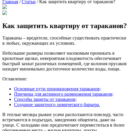
Главная
/
Статьи
/
Как защитить квартиру от тараканов?
Как защитить квартиру от тараканов?
Тараканы – вредители, способные существовать практически
в любых, окружающих их условиях.
Небольшие размеры позволяют насекомым проникать в
крохотные щелки, невероятная плодовитость обеспечивает
быстрый захват различных помещений, где колония прусаков
находит минимально достаточное количество воды, пищи.
Оглавление:
Основные пути проникновения тараканов;
Причины для активного размножения тараканов;
Способы защиты от тараканов;
Создание защитного химического барьера.
В теплые месяцы рыжие усачи расползаются повсюду, часто
встречаются в подъездах, заведениях общепита, даже на
улице. С холодами они предпочитают переместиться в более
обогреваемые места – жилые квартиры, шахты