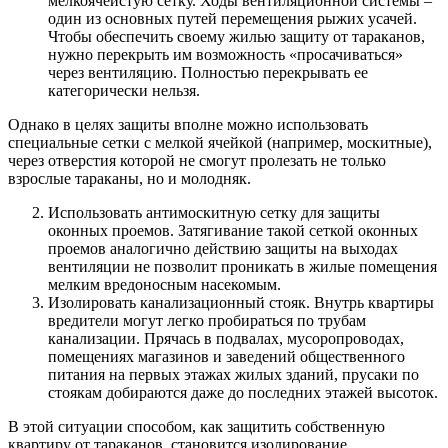
мелкоячеистую сетку. Ходы вентиляционной системы –
один из основных путей перемещения рыжих усачей.
Чтобы обеспечить своему жилью защиту от тараканов,
нужно перекрыть им возможность «просачиваться»
через вентиляцию. Полностью перекрывать ее
категорически нельзя.
Однако в целях защиты вполне можно использовать
специальные сетки с мелкой ячейкой (например, москитные),
через отверстия которой не смогут пролезать не только
взрослые тараканы, но и молодняк.
Использовать антимоскитную сетку для защиты
оконных проемов. Затягивание такой сеткой оконных
проемов аналогично действию защиты на выходах
вентиляции не позволит проникать в жилые помещения
мелким вредоносным насекомым.
Изолировать канализационный стояк. Внутрь квартиры
вредители могут легко пробираться по трубам
канализации. Прячась в подвалах, мусоропроводах,
помещениях магазинов и заведений общественного
питания на первых этажах жилых зданий, прусаки по
стоякам добираются даже до последних этажей высоток.
В этой ситуации способом, как защитить собственную
квартиру от тараканов, становится изолирование