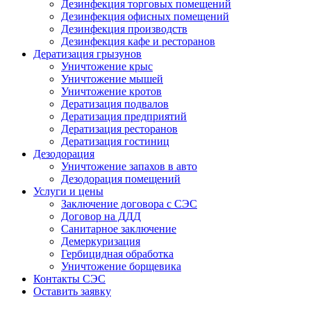
Дезинфекция торговых помещений
Дезинфекция офисных помещений
Дезинфекция производств
Дезинфекция кафе и ресторанов
Дератизация грызунов
Уничтожение крыс
Уничтожение мышей
Уничтожение кротов
Дератизация подвалов
Дератизация предприятий
Дератизация ресторанов
Дератизация гостиниц
Дезодорация
Уничтожение запахов в авто
Дезодорация помещений
Услуги и цены
Заключение договора с СЭС
Договор на ДДД
Санитарное заключение
Демеркуризация
Гербицидная обработка
Уничтожение борщевика
Контакты СЭС
Оставить заявку