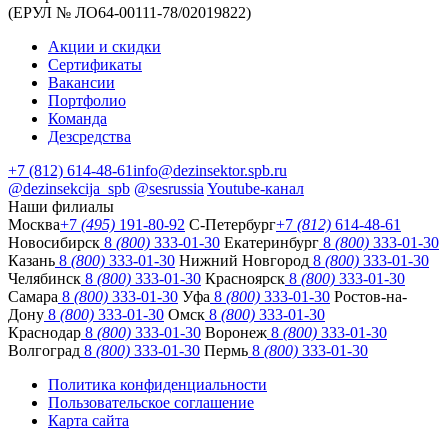
(ЕРУЛ № ЛО64-00111-78/02019822)
Акции и скидки
Сертификаты
Вакансии
Портфолио
Команда
Дезсредства
+7 (812) 614-48-61
info@dezinsektor.spb.ru
@dezinsekcija_spb
@sesrussia
Youtube-канал
Наши филиалы
Москва
+7
(495)
191-80-92
С-Петербург
+7
(812)
614-48-61
Новосибирск
8
(800)
333-01-30
Екатеринбург
8
(800)
333-01-30
Казань
8
(800)
333-01-30
Нижний Новгород
8
(800)
333-01-30
Челябинск
8
(800)
333-01-30
Красноярск
8
(800)
333-01-30
Самара
8
(800)
333-01-30
Уфа
8
(800)
333-01-30
Ростов-на-
Дону
8
(800)
333-01-30
Омск
8
(800)
333-01-30
Краснодар
8
(800)
333-01-30
Воронеж
8
(800)
333-01-30
Волгоград
8
(800)
333-01-30
Пермь
8
(800)
333-01-30
Политика конфиденциальности
Пользовательское соглашение
Карта сайта