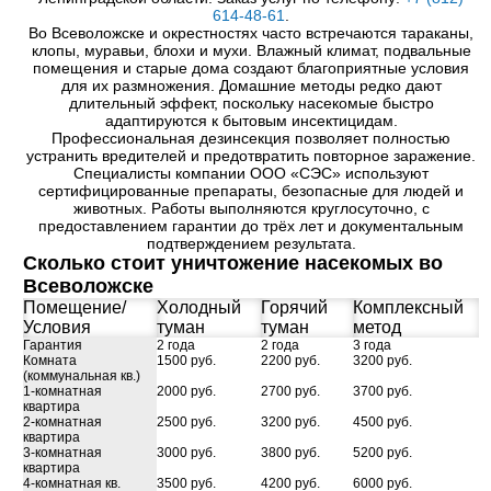
614-48-61
.
Во Всеволожске и окрестностях часто встречаются тараканы,
клопы, муравьи, блохи и мухи. Влажный климат, подвальные
помещения и старые дома создают благоприятные условия
для их размножения. Домашние методы редко дают
длительный эффект, поскольку насекомые быстро
адаптируются к бытовым инсектицидам.
Профессиональная дезинсекция позволяет полностью
устранить вредителей и предотвратить повторное заражение.
Специалисты компании ООО «СЭС» используют
сертифицированные препараты, безопасные для людей и
животных. Работы выполняются круглосуточно, с
предоставлением гарантии до трёх лет и документальным
подтверждением результата.
Сколько стоит уничтожение насекомых во
Всеволожске
Помещение/
Холодный
Горячий
Комплексный
Условия
туман
туман
метод
Гарантия
2 года
2 года
3 года
Комната
1500 руб.
2200 руб.
3200 руб.
(коммунальная кв.)
1-комнатная
2000 руб.
2700 руб.
3700 руб.
квартира
2-комнатная
2500 руб.
3200 руб.
4500 руб.
квартира
3-комнатная
3000 руб.
3800 руб.
5200 руб.
квартира
4-комнатная кв.
3500 руб.
4200 руб.
6000 руб.