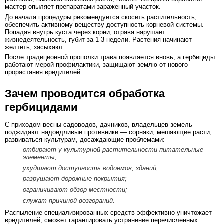
мастер опыляет препаратами зараженный участок.
До начала процедуры рекомендуется скосить растительность,
обеспечить активному веществу доступность корневой системы.
Попадая внутрь куста через корни, отрава нарушает
жизнедеятельность, губит за 1-3 недели. Растения начинают
желтеть, засыхают.
После традиционной прополки трава появляется вновь, а гербициды
работают мерой профилактики, защищают землю от нового
прорастания вредителей.
Зачем проводится обработка
гербицидами
С приходом весны садоводов, дачников, владельцев земель
поджидают надоедливые противники — сорняки, мешающие расти,
развиваться культурам, досаждающие проблемами:
отбирают у культурной растительности питательные
элементы;
ухудшают доступность водоемов, зданий;
разрушают дорожные покрытия;
ограничивают обзор местности;
служат причиной возгораний.
Распыление специализированных средств эффективно уничтожает
вредителей, сможет гарантировать устранение перечисленных