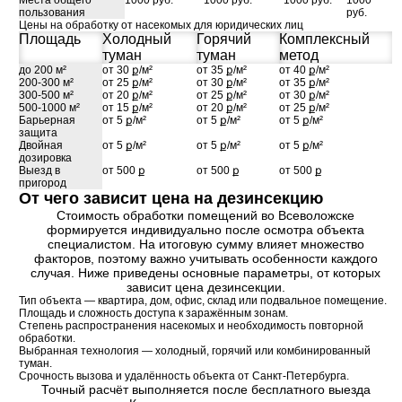
пользования
руб.
Цены на обработку от насекомых для юридических лиц
Площадь
Холодный
Горячий
Комплексный
туман
туман
метод
до 200 м²
от 30 ք/м²
от 35 ք/м²
от 40 ք/м²
200-300 м²
от 25 ք/м²
от 30 ք/м²
от 35 ք/м²
300-500 м²
от 20 ք/м²
от 25 ք/м²
от 30 ք/м²
500-1000 м²
от 15 ք/м²
от 20 ք/м²
от 25 ք/м²
Барьерная
от 5 ք/м²
от 5 ք/м²
от 5 ք/м²
защита
Двойная
от 5 ք/м²
от 5 ք/м²
от 5 ք/м²
дозировка
Выезд в
от 500 ք
от 500 ք
от 500 ք
пригород
От чего зависит цена на дезинсекцию
Стоимость обработки помещений во Всеволожске
формируется индивидуально после осмотра объекта
специалистом. На итоговую сумму влияет множество
факторов, поэтому важно учитывать особенности каждого
случая. Ниже приведены основные параметры, от которых
зависит цена дезинсекции.
Тип объекта — квартира, дом, офис, склад или подвальное помещение.
Площадь и сложность доступа к заражённым зонам.
Степень распространения насекомых и необходимость повторной
обработки.
Выбранная технология — холодный, горячий или комбинированный
туман.
Срочность вызова и удалённость объекта от Санкт-Петербурга.
Точный расчёт выполняется после бесплатного выезда