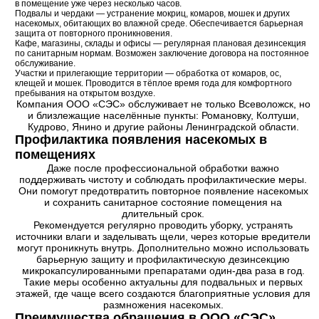
в помещение уже через несколько часов.
Подвалы и чердаки — устранение мокриц, комаров, мошек и других
насекомых, обитающих во влажной среде. Обеспечивается барьерная
защита от повторного проникновения.
Кафе, магазины, склады и офисы — регулярная плановая дезинсекция
по санитарным нормам. Возможен заключение договора на постоянное
обслуживание.
Участки и прилегающие территории — обработка от комаров, ос,
клещей и мошек. Проводится в тёплое время года для комфортного
пребывания на открытом воздухе.
Компания ООО «СЭС» обслуживает не только Всеволожск, но
и близлежащие населённые пункты: Романовку, Колтуши,
Кудрово, Янино и другие районы Ленинградской области.
Профилактика появления насекомых в
помещениях
Даже после профессиональной обработки важно
поддерживать чистоту и соблюдать профилактические меры.
Они помогут предотвратить повторное появление насекомых
и сохранить санитарное состояние помещения на
длительный срок.
Рекомендуется регулярно проводить уборку, устранять
источники влаги и заделывать щели, через которые вредители
могут проникнуть внутрь. Дополнительно можно использовать
барьерную защиту и профилактическую дезинсекцию
микрокапсулированными препаратами один-два раза в год.
Такие меры особенно актуальны для подвальных и первых
этажей, где чаще всего создаются благоприятные условия для
размножения насекомых.
Преимущества обращения в ООО «СЭС»